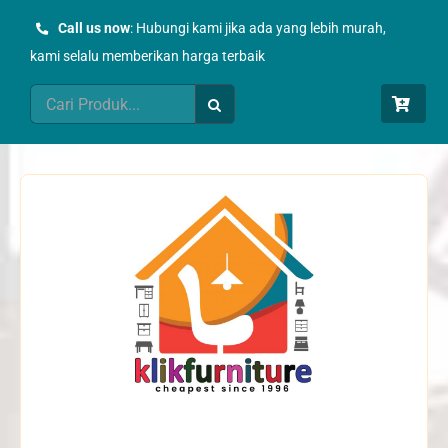
Skip
Call us now
: Hubungi kami jika ada yang lebih murah,
to
kami selalu memberikan harga terbaik
content
Search
for: