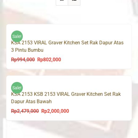
Sale!
KSA 2153 VIRAL Graver Kitchen Set Rak Dapur Atas
3 Pintu Bumbu
Rp
994,000
Rp
802,000
Original
Current
price
price
was:
is:
Rp994,000.
Rp802,000.
Sale!
KSA 2153 KSB 2153 VIRAL Graver Kitchen Set Rak
Dapur Atas Bawah
Rp
2,479,000
Rp
2,000,000
Original
Current
price
price
was:
is:
Rp2,479,000.
Rp2,000,000.