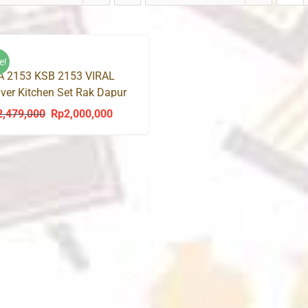
e!
A 2153 KSB 2153 VIRAL
ver Kitchen Set Rak Dapur
as Bawah
2,479,000
Rp
2,000,000
Original
Current
price
price
was:
is:
Rp2,479,000.
Rp2,000,000.