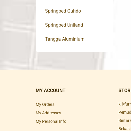
Springbed Guhdo
Springbed Uniland
Tangga Aluminium
MY ACCOUNT
STOR
klikfu
My Orders
Pemuda
My Addresses
Bintar
My Personal Info
Bekasi