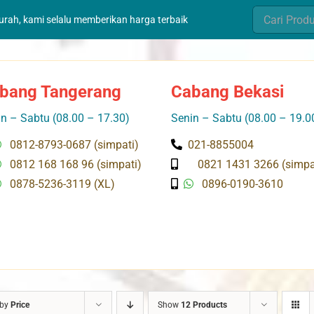
Search
murah, kami selalu memberikan harga terbaik
for:
bang Tangerang
Cabang Bekasi
n – Sabtu (08.00 – 17.30)
Senin – Sabtu (08.00 – 19.0
0812-8793-0687 (simpati)
021-8855004
0812 168 168 96 (simpati)
0821 1431 3266 (simpa
0878-5236-3119 (XL)
0896-0190-3610
 by
Price
Show
12 Products