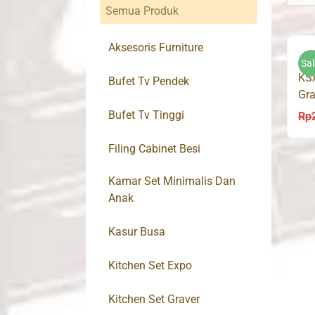
Semua Produk
Aksesoris Furniture
Sal
KS
Bufet Tv Pendek
Gra
At
Bufet Tv Tinggi
Rp
Filing Cabinet Besi
Kamar Set Minimalis Dan
Anak
Kasur Busa
Kitchen Set Expo
Kitchen Set Graver