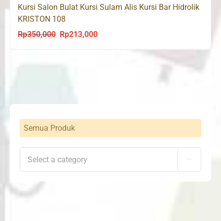
Kursi Salon Bulat Kursi Sulam Alis Kursi Bar Hidrolik
KRISTON 108
Rp
350,000
Rp
213,000
Original
Current
price
price
was:
is:
Rp350,000.
Rp213,000.
Semua Produk
