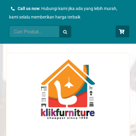
Skip
Call us now
: Hubungi kami jika ada yang lebih murah,
to
kami selalu memberikan harga terbaik
content
Search
for: