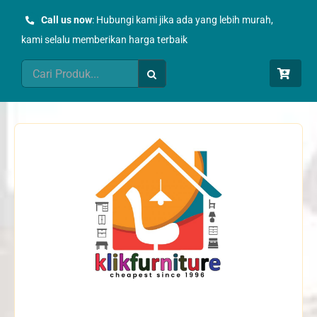
Skip
Call us now
: Hubungi kami jika ada yang lebih murah,
to
kami selalu memberikan harga terbaik
content
Search
for: