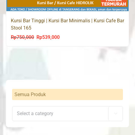
Kursi Bar Tinggi | Kursi Bar Minimalis | Kursi Cafe Bar
Stool 165
Rp
750,000
Rp
539,000
Original
Current
price
price
was:
is:
Rp750,000.
Rp539,000.
Semua Produk
