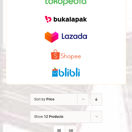
Sort by
Price
Show
12 Products