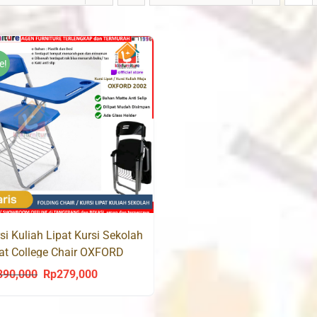
e!
si Kuliah Lipat Kursi Sekolah
at College Chair OXFORD
02
390,000
Rp
279,000
Original
Current
price
price
was:
is: