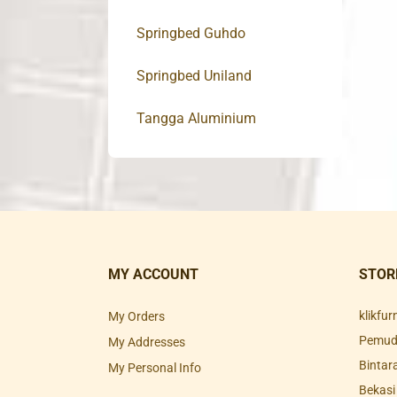
Springbed Guhdo
Springbed Uniland
Tangga Aluminium
MY ACCOUNT
STOR
klikfu
My Orders
Pemuda
My Addresses
Bintar
My Personal Info
Bekasi