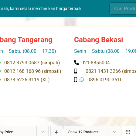
Search
murah, kami selalu memberikan harga terbaik
for:
bang Tangerang
Cabang Bekasi
n – Sabtu (08.00 – 17.30)
Senin – Sabtu (08.00 – 19.0
0812-8793-0687 (simpati)
021-8855004
0812 168 168 96 (simpati)
0821 1431 3266 (simpa
0878-5236-3119 (XL)
0896-0190-3610
 by
Price
Show
12 Products