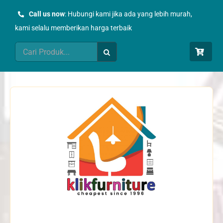
Skip
Call us now
: Hubungi kami jika ada yang lebih murah,
to
kami selalu memberikan harga terbaik
content
Search
for: