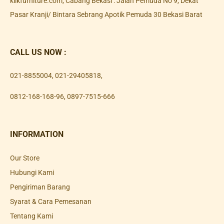
klikfurniture.com, Cabang Bekasi : Jalan Pemuda No 9, Dekat
Pasar Kranji/ Bintara Sebrang Apotik Pemuda 30 Bekasi Barat
CALL US NOW :
021-8855004
,
021-29405818
,
0812-168-168-96
,
0897-7515-666
INFORMATION
Our Store
Hubungi Kami
Pengiriman Barang
Syarat & Cara Pemesanan
Tentang Kami