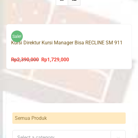
Sale!
Kursi Direktur Kursi Manager Bisa RECLINE SM 911
Rp
2,390,000
Rp
1,729,000
Original
Current
price
price
was:
is:
Rp2,390,000.
Rp1,729,000.
Semua Produk
