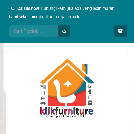
Skip
Call us now
: Hubungi kami jika ada yang lebih murah,
to
kami selalu memberikan harga terbaik
content
Search
for: