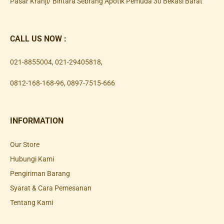
Pasar Kranji/ Bintara Sebrang Apotik Pemuda 30 Bekasi Barat
CALL US NOW :
021-8855004
,
021-29405818
,
0812-168-168-96
,
0897-7515-666
INFORMATION
Our Store
Hubungi Kami
Pengiriman Barang
Syarat & Cara Pemesanan
Tentang Kami