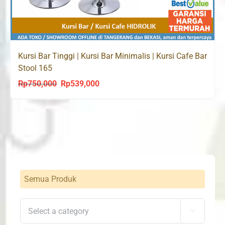
Kursi Bar Tinggi | Kursi Bar Minimalis | Kursi Cafe Bar
Stool 165
Rp
750,000
Rp
539,000
Original
Current
price
price
was:
is:
Rp750,000.
Rp539,000.
Semua Produk
