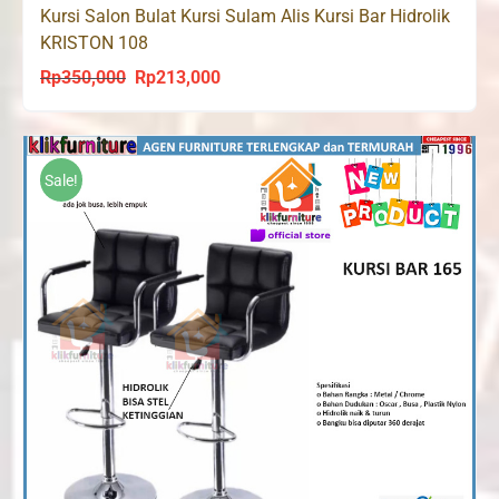
Kursi Salon Bulat Kursi Sulam Alis Kursi Bar Hidrolik
KRISTON 108
Rp
350,000
Rp
213,000
Original
Current
price
price
was:
is:
Rp350,000.
Rp213,000.
Sale!