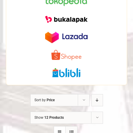
Sort by
Price
Show
12 Products