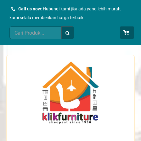
Skip
Call us now
: Hubungi kami jika ada yang lebih murah,
to
kami selalu memberikan harga terbaik
content
Search
for: