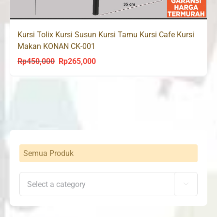
Kursi Tolix Kursi Susun Kursi Tamu Kursi Cafe Kursi
Makan KONAN CK-001
Rp
450,000
Rp
265,000
Original
Current
price
price
was:
is:
Rp450,000.
Rp265,000.
Semua Produk
