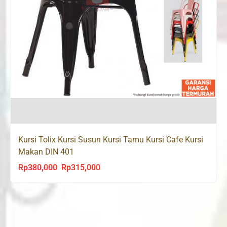
Kursi Tolix Kursi Susun Kursi Tamu Kursi Cafe Kursi
Makan DIN 401
Rp
380,000
Rp
315,000
Original
Current
price
price
was:
is:
Rp380,000.
Rp315,000.