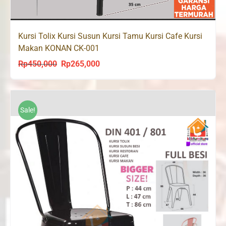
Kursi Tolix Kursi Susun Kursi Tamu Kursi Cafe Kursi
Makan KONAN CK-001
Rp
450,000
Rp
265,000
Original
Current
price
price
was:
is:
Rp450,000.
Rp265,000.
Sale!