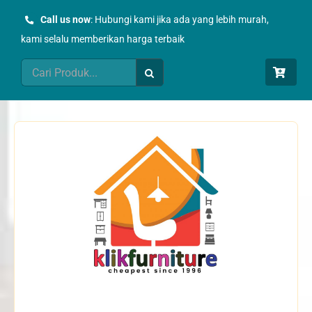
Skip
Call us now
: Hubungi kami jika ada yang lebih murah,
to
kami selalu memberikan harga terbaik
content
Search
for: