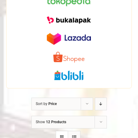
Sort by
Price
Show
12 Products