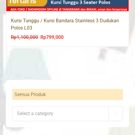
Kursi Tunggu / Kursi Bandara Stainless 3 Dudukan
Polos L03
Rp
1,100,000
Rp
799,000
Original
Current
price
price
was:
is:
Rp1,100,000.
Rp799,000.
Semua Produk
