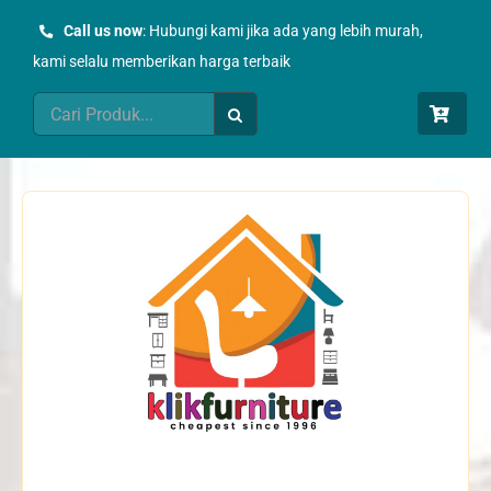
Skip
Call us now
: Hubungi kami jika ada yang lebih murah,
to
kami selalu memberikan harga terbaik
content
Search
for: