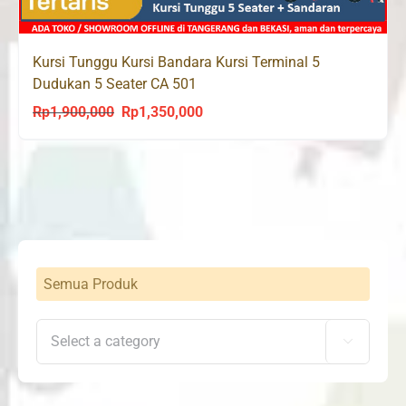
Kursi Tunggu Kursi Bandara Kursi Terminal 5
Dudukan 5 Seater CA 501
Rp
1,900,000
Rp
1,350,000
Original
Current
price
price
was:
is:
Rp1,900,000.
Rp1,350,000.
Semua Produk
