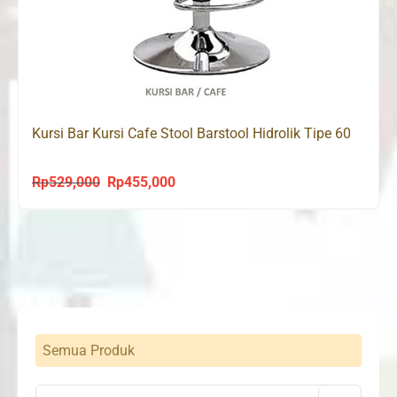
Kursi Bar Kursi Cafe Stool Barstool Hidrolik Tipe 60
Rp
529,000
Rp
455,000
Original
Current
price
price
was:
is:
Rp529,000.
Rp455,000.
Semua Produk