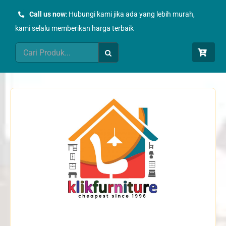
Skip
Call us now
: Hubungi kami jika ada yang lebih murah,
to
kami selalu memberikan harga terbaik
content
Search
for: