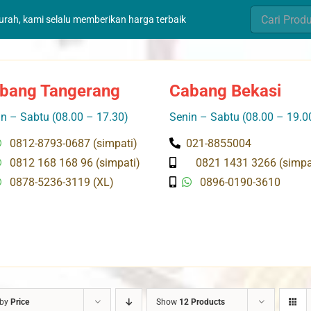
Search
murah, kami selalu memberikan harga terbaik
for:
bang Tangerang
Cabang Bekasi
n – Sabtu (08.00 – 17.30)
Senin – Sabtu (08.00 – 19.0
0812-8793-0687 (simpati)
021-8855004
0812 168 168 96 (simpati)
0821 1431 3266 (simpa
0878-5236-3119 (XL)
0896-0190-3610
 by
Price
Show
12 Products