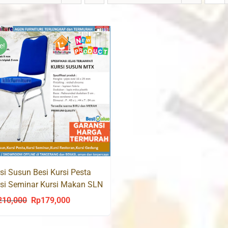
e!
si Susun Besi Kursi Pesta
si Seminar Kursi Makan SLN
210,000
Rp
179,000
Original
Current
price
price