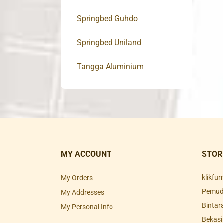
Springbed Guhdo
Springbed Uniland
Tangga Aluminium
MY ACCOUNT
STOR
klikfu
My Orders
Pemuda
My Addresses
Bintar
My Personal Info
Bekasi