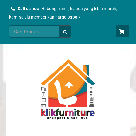
Skip
Call us now
: Hubungi kami jika ada yang lebih murah,
to
kami selalu memberikan harga terbaik
content
Search
for: