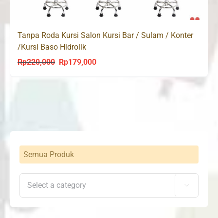
Tanpa Roda Kursi Salon Kursi Bar / Sulam / Konter
/Kursi Baso Hidrolik
Rp
220,000
Rp
179,000
Original
Current
price
price
was:
is:
Rp220,000.
Rp179,000.
Semua Produk
