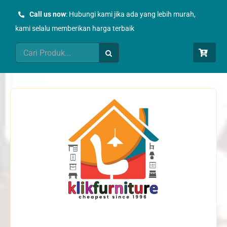
Skip
Call us now
: Hubungi kami jika ada yang lebih murah,
to
kami selalu memberikan harga terbaik
content
Search
for: