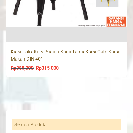
Kursi Tolix Kursi Susun Kursi Tamu Kursi Cafe Kursi
Makan DIN 401
Rp
380,000
Rp
315,000
Original
Current
price
price
was:
is:
Rp380,000.
Rp315,000.
Semua Produk