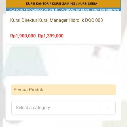
Kursi Direktur Kursi Manager Hidrolik DOC 003
Rp
1,900,000
Rp
1,399,000
Original
Current
price
price
was:
is:
Rp1,900,000.
Rp1,399,000.
Semua Produk
