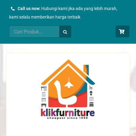
Skip
Call us now
: Hubungi kami jika ada yang lebih murah,
to
kami selalu memberikan harga terbaik
content
Search
for: