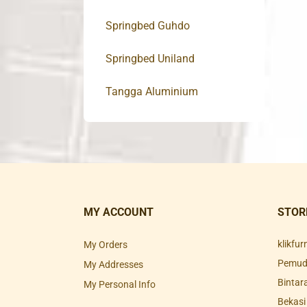
Springbed Guhdo
Springbed Uniland
Tangga Aluminium
MY ACCOUNT
STOR
klikfu
My Orders
Pemuda
My Addresses
Bintar
My Personal Info
Bekasi