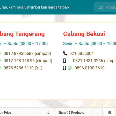
Search
murah, kami selalu memberikan harga terbaik
for:
bang Tangerang
Cabang Bekasi
n – Sabtu (08.00 – 17.30)
Senin – Sabtu (08.00 – 19.0
0812-8793-0687 (simpati)
021-8855004
0812 168 168 96 (simpati)
0821 1431 3266 (simpa
0878-5236-3119 (XL)
0896-0190-3610
 by
Price
Show
12 Products