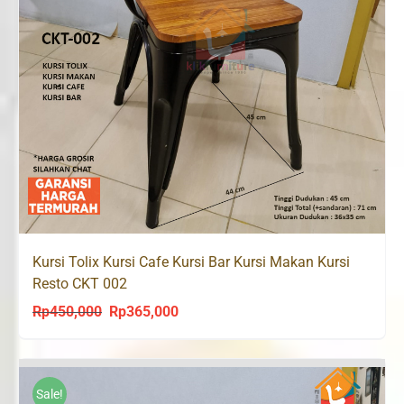
Kursi Tolix Kursi Cafe Kursi Bar Kursi Makan Kursi
Resto CKT 002
Rp
450,000
Rp
365,000
Original
Current
price
price
was:
is:
Rp450,000.
Rp365,000.
Sale!