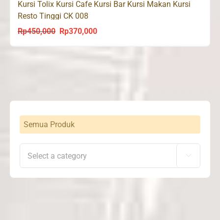
Kursi Tolix Kursi Cafe Kursi Bar Kursi Makan Kursi
Resto Tinggi CK 008
Rp
450,000
Rp
370,000
Original
Current
price
price
was:
is:
Rp450,000.
Rp370,000.
Semua Produk
