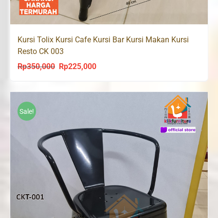
Kursi Tolix Kursi Cafe Kursi Bar Kursi Makan Kursi
Resto CK 003
Rp
350,000
Rp
225,000
Original
Current
price
price
was:
is:
Rp350,000.
Rp225,000.
Sale!