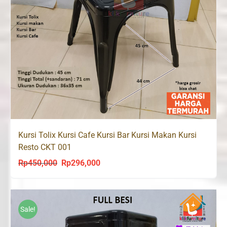
Kursi Tolix Kursi Cafe Kursi Bar Kursi Makan Kursi
Resto CKT 001
Rp
450,000
Rp
296,000
Original
Current
price
price
was:
is:
Rp450,000.
Rp296,000.
Sale!