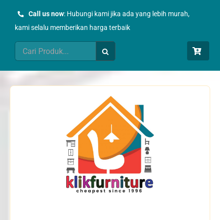
Skip
Call us now
: Hubungi kami jika ada yang lebih murah,
to
kami selalu memberikan harga terbaik
content
Search
for: