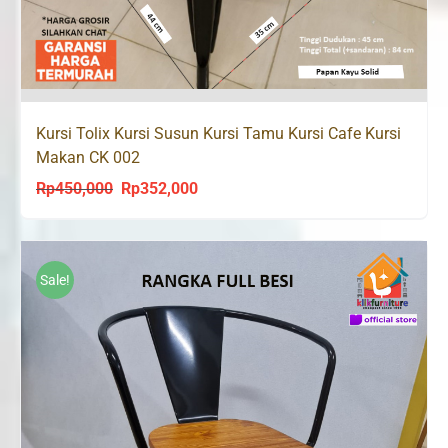
Kursi Tolix Kursi Susun Kursi Tamu Kursi Cafe Kursi
Makan CK 002
Rp
450,000
Rp
352,000
Original
Current
price
price
was:
is:
Rp450,000.
Rp352,000.
Sale!