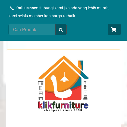
Skip
Call us now
: Hubungi kami jika ada yang lebih murah,
to
kami selalu memberikan harga terbaik
content
Search
for: