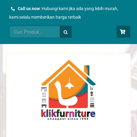
Skip
Call us now
: Hubungi kami jika ada yang lebih murah,
to
kami selalu memberikan harga terbaik
content
Search
for: