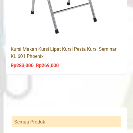
Kursi Makan Kursi Lipat Kursi Pesta Kursi Seminar
KL 601 Phoenix
Rp
283,000
Rp
269,000
Original
Current
price
price
was:
is:
Rp283,000.
Rp269,000.
Semua Produk