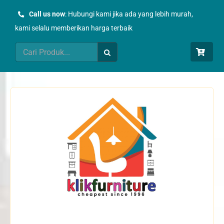
Skip
Call us now
: Hubungi kami jika ada yang lebih murah,
to
kami selalu memberikan harga terbaik
content
Search
for: