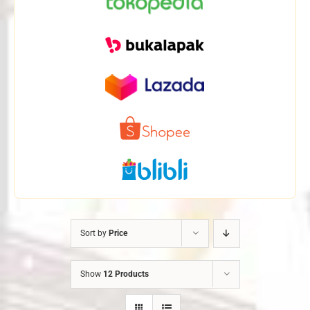
Sort by
Price
Show
12 Products