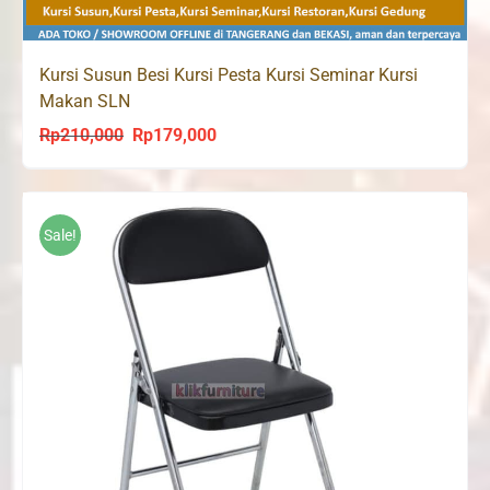
Kursi Susun Besi Kursi Pesta Kursi Seminar Kursi
Makan SLN
Rp
210,000
Rp
179,000
Original
Current
price
price
was:
is:
Rp210,000.
Rp179,000.
Sale!