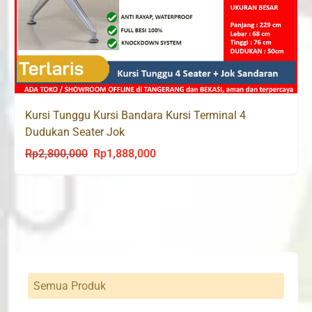
Kursi Tunggu Kursi Bandara Kursi Terminal 4
Dudukan Seater Jok
Rp
2,800,000
Rp
1,888,000
Original
Current
price
price
was:
is:
Rp2,800,000.
Rp1,888,000.
Semua Produk