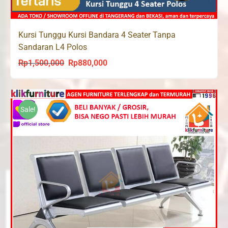
Kursi Tunggu Kursi Bandara 4 Seater Tanpa
Sandaran L4 Polos
Rp
1,500,000
Rp
880,000
Original
Current
price
price
was:
is:
Rp1,500,000.
Rp880,000.
Sale!