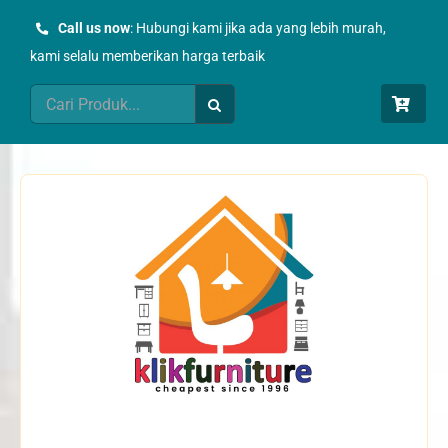
Skip
Call us now
: Hubungi kami jika ada yang lebih murah,
to
kami selalu memberikan harga terbaik
content
Search
for: