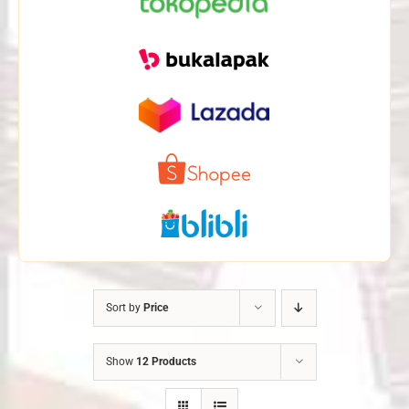
Sort by
Price
Show
12 Products