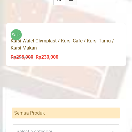
Sale!
Kursi Walet Olymplast / Kursi Cafe / Kursi Tamu /
Kursi Makan
Rp
295,000
Rp
230,000
Original
Current
price
price
was:
is:
Rp295,000.
Rp230,000.
Semua Produk
