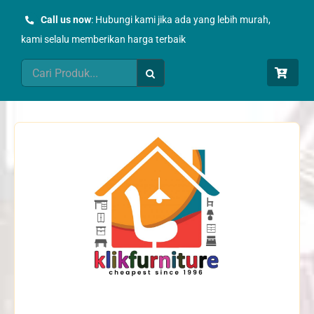
Skip
Call us now
: Hubungi kami jika ada yang lebih murah,
to
kami selalu memberikan harga terbaik
content
Search
for: