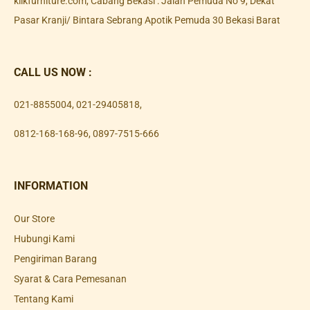
klikfurniture.com, Cabang Bekasi : Jalan Pemuda No 9, Dekat
Pasar Kranji/ Bintara Sebrang Apotik Pemuda 30 Bekasi Barat
CALL US NOW :
021-8855004
,
021-29405818
,
0812-168-168-96
,
0897-7515-666
INFORMATION
Our Store
Hubungi Kami
Pengiriman Barang
Syarat & Cara Pemesanan
Tentang Kami