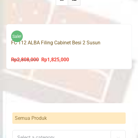
Sale!
FC 112 ALBA Filing Cabinet Besi 2 Susun
Rp
2,808,000
Rp
1,825,000
Original
Current
price
price
was:
is:
Rp2,808,000.
Rp1,825,000.
Semua Produk
