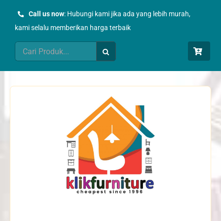
Skip
Call us now
: Hubungi kami jika ada yang lebih murah,
to
kami selalu memberikan harga terbaik
content
Search
for: