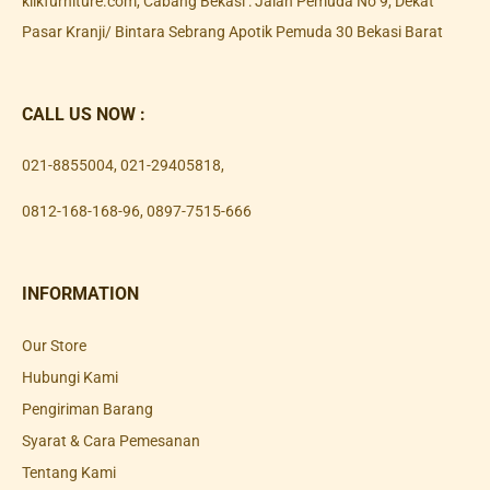
klikfurniture.com, Cabang Bekasi : Jalan Pemuda No 9, Dekat
Pasar Kranji/ Bintara Sebrang Apotik Pemuda 30 Bekasi Barat
CALL US NOW :
021-8855004
,
021-29405818
,
0812-168-168-96
,
0897-7515-666
INFORMATION
Our Store
Hubungi Kami
Pengiriman Barang
Syarat & Cara Pemesanan
Tentang Kami