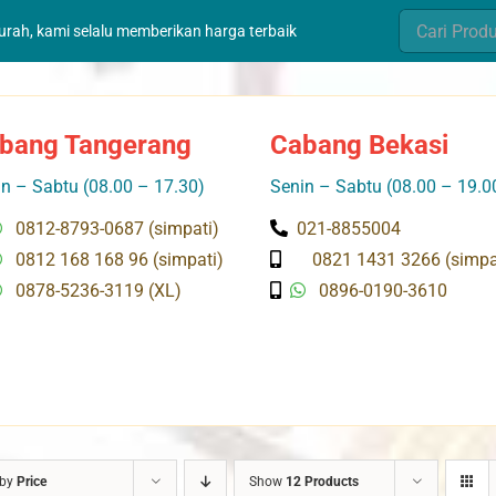
Search
murah, kami selalu memberikan harga terbaik
for:
bang Tangerang
Cabang Bekasi
n – Sabtu (08.00 – 17.30)
Senin – Sabtu (08.00 – 19.0
0812-8793-0687 (simpati)
021-8855004
0812 168 168 96 (simpati)
0821 1431 3266 (simpa
0878-5236-3119 (XL)
0896-0190-3610
 by
Price
Show
12 Products