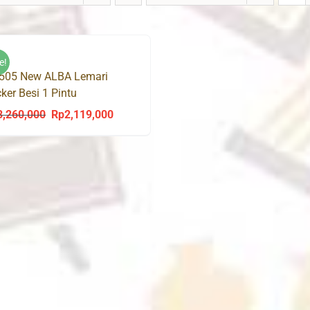
e!
 505 New ALBA Lemari
ker Besi 1 Pintu
3,260,000
Rp
2,119,000
Original
Current
price
price
was:
is:
Rp3,260,000.
Rp2,119,000.