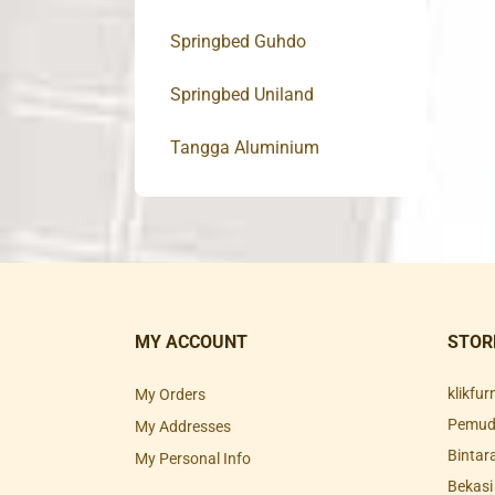
Springbed Guhdo
Springbed Uniland
Tangga Aluminium
MY ACCOUNT
STOR
klikfu
My Orders
Pemuda
My Addresses
Bintar
My Personal Info
Bekasi