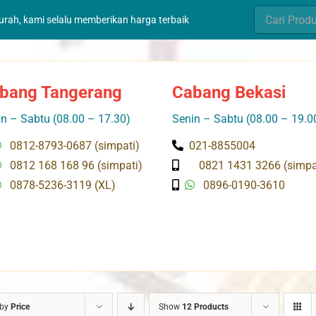
Search
murah, kami selalu memberikan harga terbaik
for:
bang Tangerang
Cabang Bekasi
n – Sabtu (08.00 – 17.30)
Senin – Sabtu (08.00 – 19.0
0812-8793-0687 (simpati)
021-8855004
0812 168 168 96 (simpati)
0821 1431 3266 (simpa
0878-5236-3119 (XL)
0896-0190-3610
 by
Price
Show
12 Products