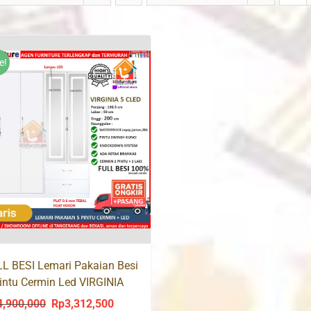
e!
L BESI Lemari Pakaian Besi
intu Cermin Led VIRGINIA
ED
4,900,000
Rp
3,312,500
Original
Current