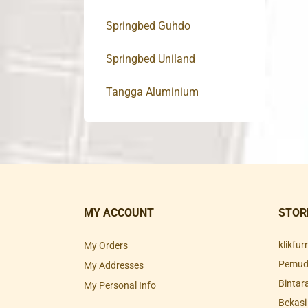
Springbed Guhdo
Springbed Uniland
Tangga Aluminium
MY ACCOUNT
STOR
klikfu
My Orders
Pemuda
My Addresses
Bintar
My Personal Info
Bekasi