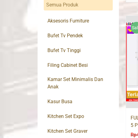
Semua Produk
Aksesoris Furniture
Sal
Bufet Tv Pendek
Bufet Tv Tinggi
Filing Cabinet Besi
Kamar Set Minimalis Dan
Anak
Kasur Busa
Kitchen Set Expo
FUL
5 P
Kitchen Set Graver
CL
Rp