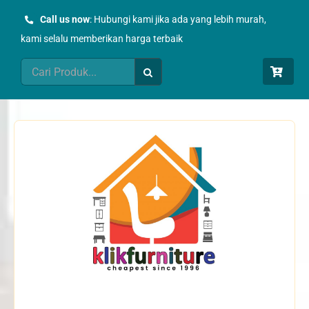
Skip
Call us now
: Hubungi kami jika ada yang lebih murah,
to
kami selalu memberikan harga terbaik
content
Search
for: