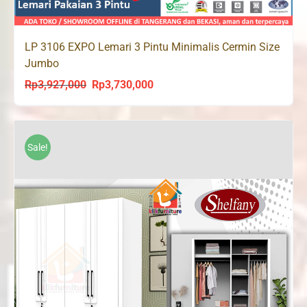
LP 3106 EXPO Lemari 3 Pintu Minimalis Cermin Size
Jumbo
Rp
3,927,000
Rp
3,730,000
Original
Current
price
price
was:
is:
Rp3,927,000.
Rp3,730,000.
Sale!