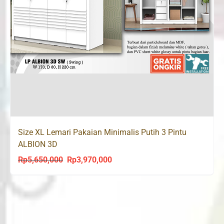
Size XL Lemari Pakaian Minimalis Putih 3 Pintu
ALBION 3D
Rp
5,650,000
Rp
3,970,000
Original
Current
price
price
was:
is:
Rp5,650,000.
Rp3,970,000.