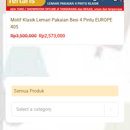
Motif Klasik Lemari Pakaian Besi 4 Pintu EUROPE
405
Rp
3,500,000
Rp
2,573,000
Original
Current
price
price
was:
is:
Rp3,500,000.
Rp2,573,000.
Semua Produk
