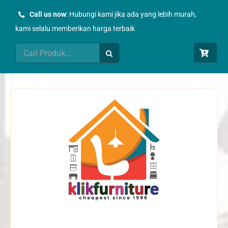
Skip
Call us now
: Hubungi kami jika ada yang lebih murah,
to
kami selalu memberikan harga terbaik
content
Search
for: