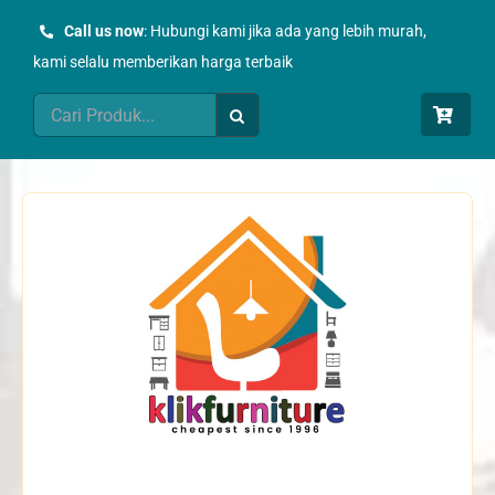
Skip
Call us now
: Hubungi kami jika ada yang lebih murah,
to
kami selalu memberikan harga terbaik
content
Search
for: