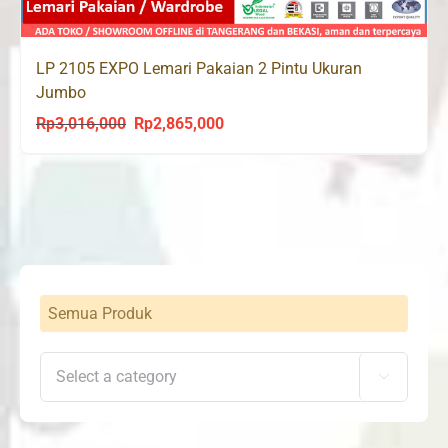
LP 2105 EXPO Lemari Pakaian 2 Pintu Ukuran
Jumbo
Rp
3,016,000
Rp
2,865,000
Original
Current
price
price
was:
is:
Rp3,016,000.
Rp2,865,000.
Semua Produk
