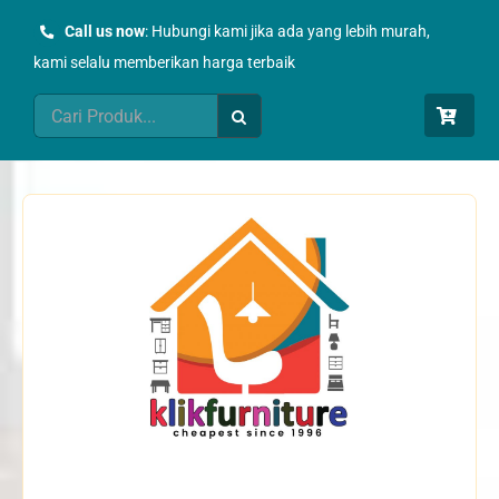
Skip
Call us now
: Hubungi kami jika ada yang lebih murah,
to
kami selalu memberikan harga terbaik
content
Search
for: