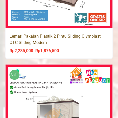
Lemari Pakaian Plastik 2 Pintu Sliding Olymplast
OTC Sliding Modern
Rp
2,235,000
Rp
1,876,500
Original
Current
price
price
was:
is:
Rp2,235,000.
Rp1,876,500.
Sale!