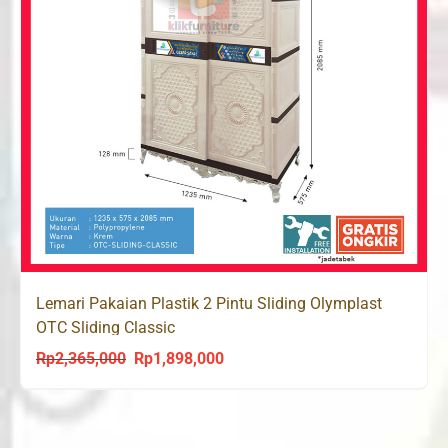
Lemari Pakaian Plastik 2 Pintu Sliding Olymplast
OTC Sliding Classic
Rp
2,365,000
Rp
1,898,000
Original
Current
price
price
was:
is:
Rp2,365,000.
Rp1,898,000.