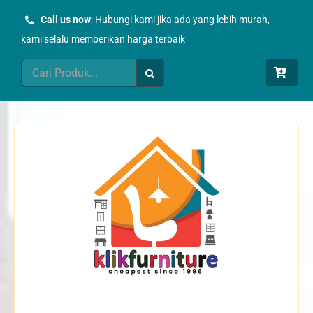
Skip
Call us now
: Hubungi kami jika ada yang lebih murah,
to
kami selalu memberikan harga terbaik
content
Search
for: