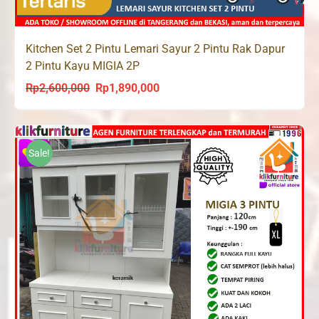
Kitchen Set 2 Pintu Lemari Sayur 2 Pintu Rak Dapur
2 Pintu Kayu MIGIA 2P
Rp
2,600,000
Rp
1,890,000
Original
Current
price
price
was:
is:
Rp2,600,000.
Rp1,890,000.
Sale!