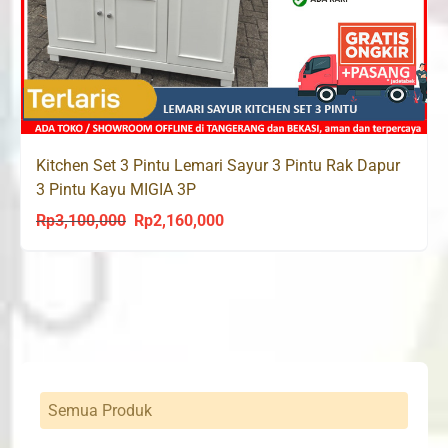
Kitchen Set 3 Pintu Lemari Sayur 3 Pintu Rak Dapur
3 Pintu Kayu MIGIA 3P
Rp
3,100,000
Rp
2,160,000
Original
Current
price
price
was:
is:
Rp3,100,000.
Rp2,160,000.
Semua Produk