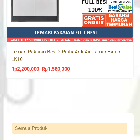
Lemari Pakaian Besi 2 Pintu Anti Air Jamur Banjir
LK10
Rp
2,200,000
Rp
1,580,000
Original
Current
price
price
was:
is:
Rp2,200,000.
Rp1,580,000.
Semua Produk