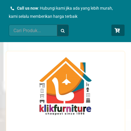
Skip
Call us now
: Hubungi kami jika ada yang lebih murah,
to
kami selalu memberikan harga terbaik
content
Search
for: