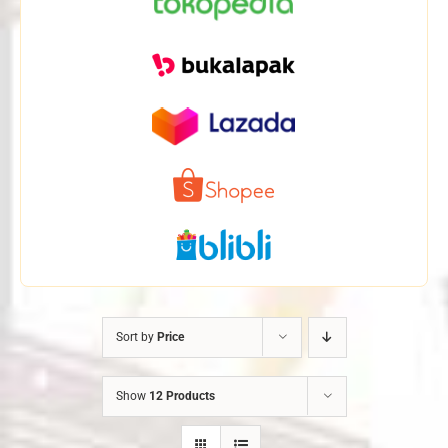
Sort by
Price
Show
12 Products