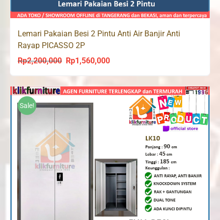
Lemari Pakaian Besi 2 Pintu Anti Air Banjir Anti
Rayap PICASSO 2P
Rp
2,200,000
Rp
1,560,000
Original
Current
price
price
was:
is:
Rp2,200,000.
Rp1,560,000.
Sale!