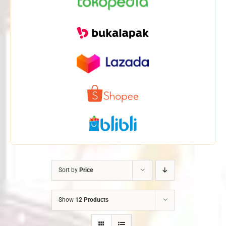
Sort by
Price
Show
12 Products