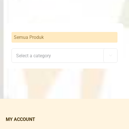
Rp2,800,000.
Rp1,729,300.
Semua Produk

MY ACCOUNT