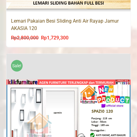
Lemari Pakaian Besi Sliding Anti Air Rayap Jamur
AKASIA 120
Rp
2,800,000
Rp
1,729,300
Original
Current
price
price
was:
is:
Rp2,800,000.
Rp1,729,300.
Sale!