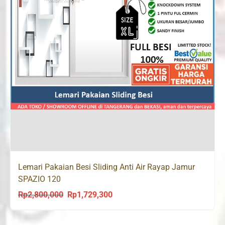
Lemari Pakaian Besi Sliding Anti Air Rayap Jamur
SPAZIO 120
Rp
2,800,000
Rp
1,729,300
Original
Current
price
price
was:
is: