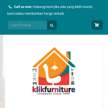
Skip
Call us now
: Hubungi kami jika ada yang lebih murah,
to
kami selalu memberikan harga terbaik
content
Search
for: