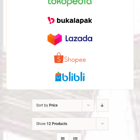
Sort by
Price
Show
12 Products