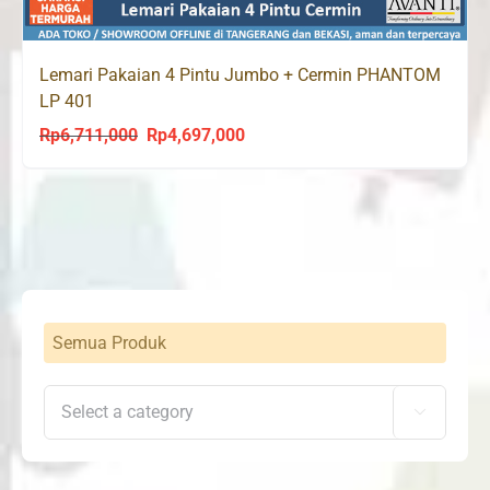
Lemari Pakaian 4 Pintu Jumbo + Cermin PHANTOM
LP 401
Rp
6,711,000
Rp
4,697,000
Original
Current
price
price
was:
is:
Rp6,711,000.
Rp4,697,000.
Semua Produk
