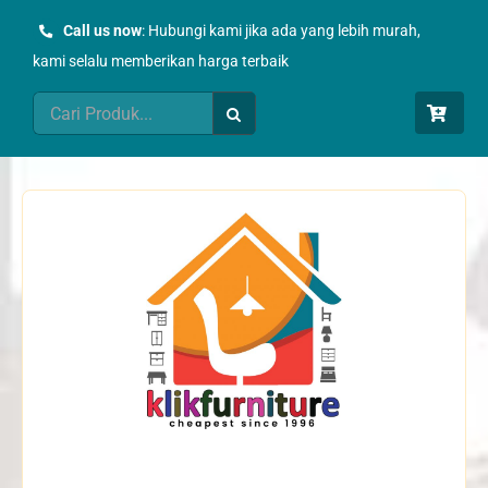
Skip
Call us now
: Hubungi kami jika ada yang lebih murah,
to
kami selalu memberikan harga terbaik
content
Search
for: