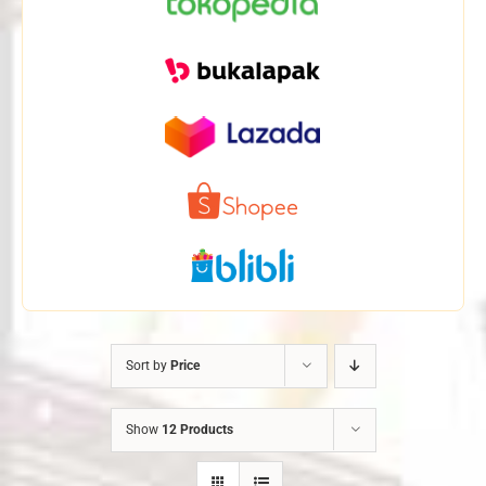
Sort by
Price
Show
12 Products