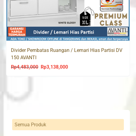
Divider Pembatas Ruangan / Lemari Hias Partisi DV
150 AVANTI
Rp
4,483,000
Rp
3,138,000
Original
Current
price
price
was:
is:
Rp4,483,000.
Rp3,138,000.
Semua Produk