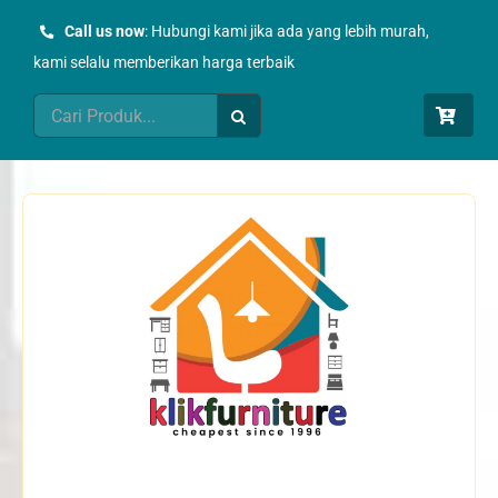
Skip
Call us now
: Hubungi kami jika ada yang lebih murah,
to
kami selalu memberikan harga terbaik
content
Search
for: