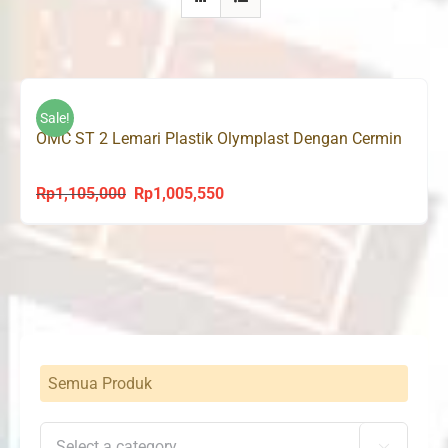
Sale!
OMC ST 2 Lemari Plastik Olymplast Dengan Cermin
Rp
1,105,000
Rp
1,005,550
Original
Current
price
price
was:
is:
Rp1,105,000.
Rp1,005,550.
Semua Produk
