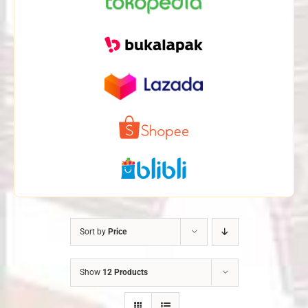
Sort by
Price
Show
12 Products