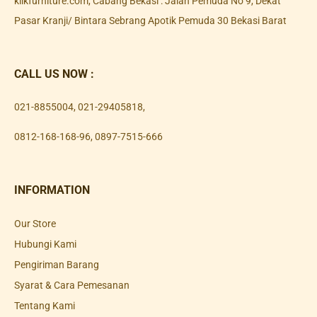
klikfurniture.com, Cabang Bekasi : Jalan Pemuda No 9, Dekat
Pasar Kranji/ Bintara Sebrang Apotik Pemuda 30 Bekasi Barat
CALL US NOW :
021-8855004
,
021-29405818
,
0812-168-168-96
,
0897-7515-666
INFORMATION
Our Store
Hubungi Kami
Pengiriman Barang
Syarat & Cara Pemesanan
Tentang Kami