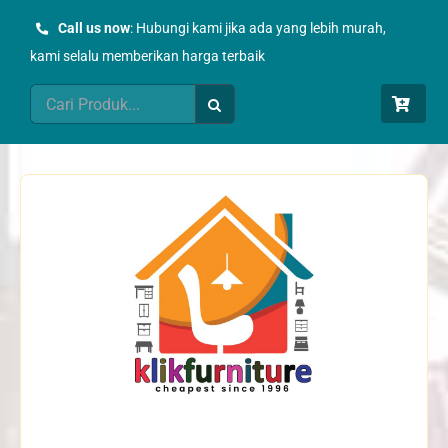
Skip
Call us now
: Hubungi kami jika ada yang lebih murah,
to
kami selalu memberikan harga terbaik
content
Search
for: