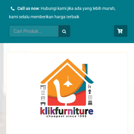
Skip
Call us now
: Hubungi kami jika ada yang lebih murah,
to
kami selalu memberikan harga terbaik
content
Search
for: