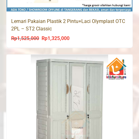
Lemari Pakaian Plastik 2 Pintu+Laci Olymplast OTC
2PL – ST2 Classic
Rp
1,525,000
Rp
1,325,000
Original
Current
price
price
was:
is:
Rp1,525,000.
Rp1,325,000.