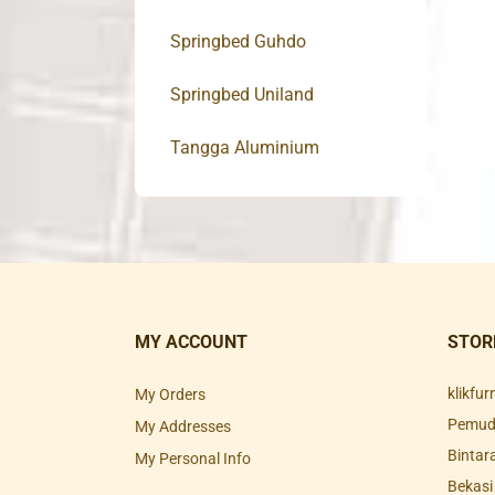
Springbed Guhdo
Springbed Uniland
Tangga Aluminium
MY ACCOUNT
STOR
klikfu
My Orders
Pemuda
My Addresses
Bintar
My Personal Info
Bekasi