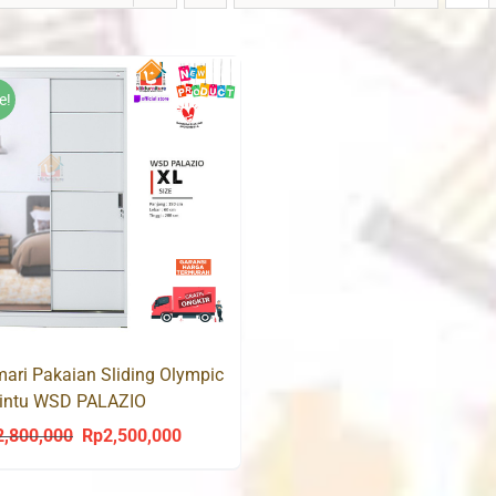
e!
ari Pakaian Sliding Olympic
Pintu WSD PALAZIO
2,800,000
Rp
2,500,000
Original
Current
price
price