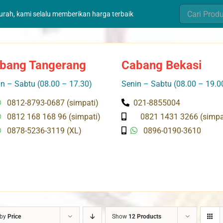
Search
murah, kami selalu memberikan harga terbaik
for:
bang Tangerang
Cabang Bekasi
n – Sabtu (08.00 – 17.30)
Senin – Sabtu (08.00 – 19.0
0812-8793-0687 (simpati)
021-8855004
0812 168 168 96 (simpati)
0821 1431 3266 (simpa
0878-5236-3119 (XL)
0896-0190-3610
 by
Price
Show
12 Products