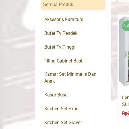
Semua Produk
Aksesoris Furniture
Sal
Bufet Tv Pendek
Bufet Tv Tinggi
Filing Cabinet Besi
Kamar Set Minimalis Dan
Anak
Kasur Busa
Lem
SL
Kitchen Set Expo
PA
Rp
Kitchen Set Graver