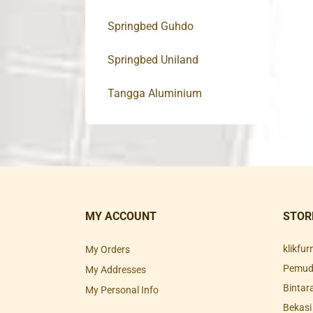
Springbed Guhdo
Springbed Uniland
Tangga Aluminium
MY ACCOUNT
STOR
klikfu
My Orders
Pemuda
My Addresses
Bintar
My Personal Info
Bekasi