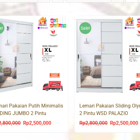
e!
Sale!
ari Pakaian Putih Minimalis
Lemari Pakaian Sliding Ol
IDING JUMBO 2 Pintu
2 Pintu WSD PALAZIO
LAZIO
2,800,000
Rp
2,500,000
Rp
2,800,000
Rp
2,500,000
Original
Current
Original
C
price
price
price
p