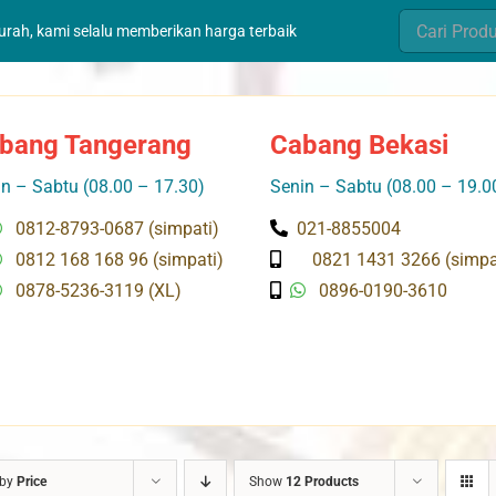
Search
murah, kami selalu memberikan harga terbaik
for:
bang Tangerang
Cabang Bekasi
n – Sabtu (08.00 – 17.30)
Senin – Sabtu (08.00 – 19.0
0812-8793-0687 (simpati)
021-8855004
0812 168 168 96 (simpati)
0821 1431 3266 (simpa
0878-5236-3119 (XL)
0896-0190-3610
 by
Price
Show
12 Products