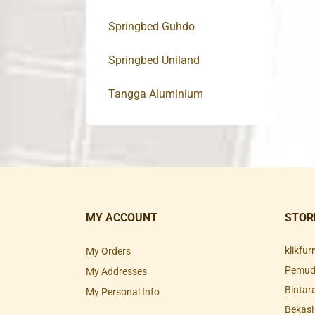
Springbed Guhdo
Springbed Uniland
Tangga Aluminium
MY ACCOUNT
STOR
klikfu
My Orders
Pemuda
My Addresses
Bintar
My Personal Info
Bekasi