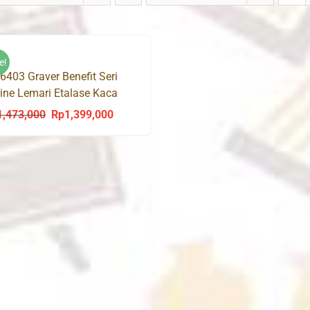
e!
6403 Graver Benefit Seri
rine Lemari Etalase Kaca
1,473,000
Rp
1,399,000
Original
Current
price
price
was:
is:
Rp1,473,000.
Rp1,399,000.