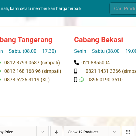
Search
murah, kami selalu memberikan harga terbaik
for:
bang Tangerang
Cabang Bekasi
n – Sabtu (08.00 – 17.30)
Senin – Sabtu (08.00 – 19.0
0812-8793-0687 (simpati)
021-8855004
0812 168 168 96 (simpati)
0821 1431 3266 (simpa
0878-5236-3119 (XL)
0896-0190-3610
 by
Price
Show
12 Products