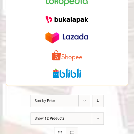
Sort by
Price
Show
12 Products