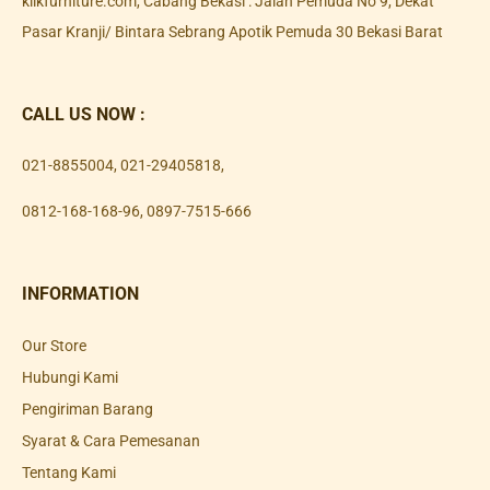
klikfurniture.com, Cabang Bekasi : Jalan Pemuda No 9, Dekat
Pasar Kranji/ Bintara Sebrang Apotik Pemuda 30 Bekasi Barat
CALL US NOW :
021-8855004
,
021-29405818
,
0812-168-168-96
,
0897-7515-666
INFORMATION
Our Store
Hubungi Kami
Pengiriman Barang
Syarat & Cara Pemesanan
Tentang Kami