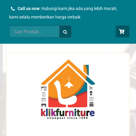
Skip
Call us now
: Hubungi kami jika ada yang lebih murah,
to
kami selalu memberikan harga terbaik
content
Search
for: