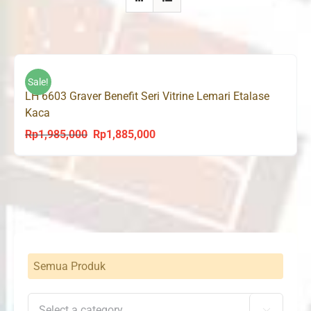
Sale!
LH 6603 Graver Benefit Seri Vitrine Lemari Etalase
Kaca
Rp
1,985,000
Rp
1,885,000
Original
Current
price
price
was:
is:
Rp1,985,000.
Rp1,885,000.
Semua Produk
