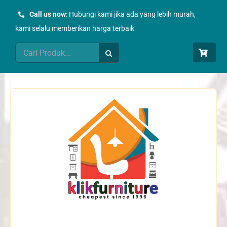
Skip
Call us now
: Hubungi kami jika ada yang lebih murah,
to
kami selalu memberikan harga terbaik
content
Search
for: