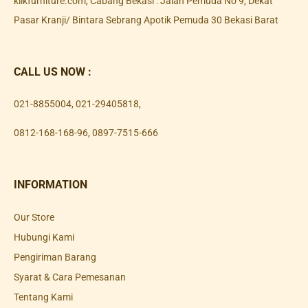
klikfurniture.com, Cabang Bekasi : Jalan Pemuda No 9, Dekat
Pasar Kranji/ Bintara Sebrang Apotik Pemuda 30 Bekasi Barat
CALL US NOW :
021-8855004
,
021-29405818
,
0812-168-168-96
,
0897-7515-666
INFORMATION
Our Store
Hubungi Kami
Pengiriman Barang
Syarat & Cara Pemesanan
Tentang Kami