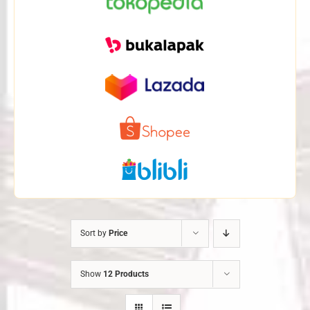
Sort by
Price
Show
12 Products