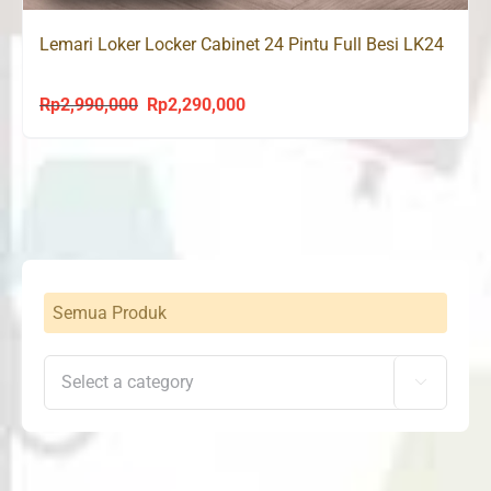
Lemari Loker Locker Cabinet 24 Pintu Full Besi LK24
Rp
2,990,000
Rp
2,290,000
Original
Current
price
price
was:
is:
Rp2,990,000.
Rp2,290,000.
Semua Produk
