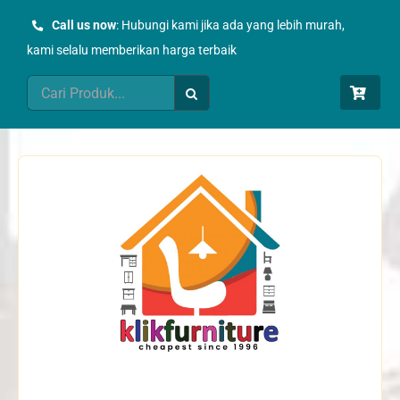
Skip
Call us now
: Hubungi kami jika ada yang lebih murah,
to
kami selalu memberikan harga terbaik
content
Search
for: