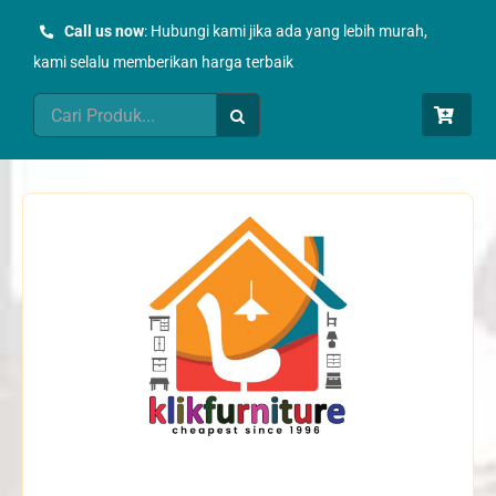
Skip
Call us now
: Hubungi kami jika ada yang lebih murah,
to
kami selalu memberikan harga terbaik
content
Search
for: