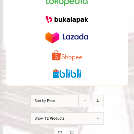
Sort by
Price
Show
12 Products