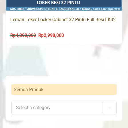
Lemari Loker Locker Cabinet 32 Pintu Full Besi LK32
Rp
4,290,000
Rp
2,998,000
Original
Current
price
price
was:
is:
Rp4,290,000.
Rp2,998,000.
Semua Produk
