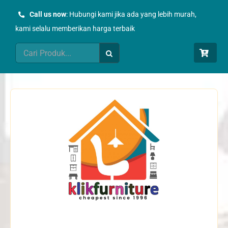
Skip
Call us now
: Hubungi kami jika ada yang lebih murah,
to
kami selalu memberikan harga terbaik
content
Search
for: