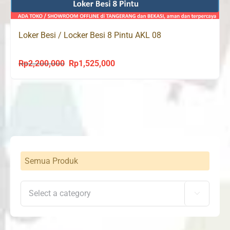
Loker Besi / Locker Besi 8 Pintu AKL 08
Rp
2,200,000
Rp
1,525,000
Original
Current
price
price
was:
is:
Rp2,200,000.
Rp1,525,000.
Semua Produk
