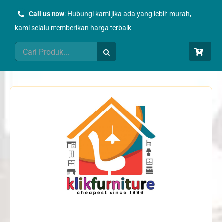
Skip
Call us now
: Hubungi kami jika ada yang lebih murah,
to
kami selalu memberikan harga terbaik
content
Search
for: