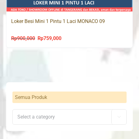
Loker Besi Mini 1 Pintu 1 Laci MONACO 09
Rp
900,000
Rp
759,000
Original
Current
price
price
was:
is:
Rp900,000.
Rp759,000.
Semua Produk
