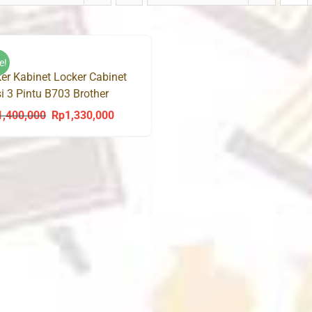
e!
er Kabinet Locker Cabinet
i 3 Pintu B703 Brother
1,400,000
Rp
1,330,000
Original
Current
price
price
was:
is:
Rp1,400,000.
Rp1,330,000.