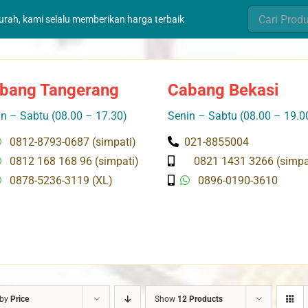
Search
murah, kami selalu memberikan harga terbaik
for:
bang Tangerang
Cabang Bekasi
n – Sabtu (08.00 – 17.30)
Senin – Sabtu (08.00 – 19.0
0812-8793-0687 (simpati)
021-8855004
0812 168 168 96 (simpati)
0821 1431 3266 (simpa
0878-5236-3119 (XL)
0896-0190-3610
 by
Price
Show
12 Products