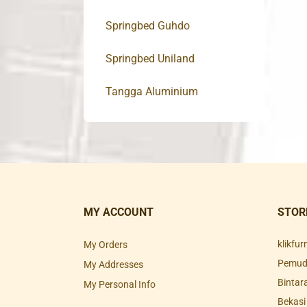
Springbed Guhdo
Springbed Uniland
Tangga Aluminium
MY ACCOUNT
STOR
klikfu
My Orders
Pemuda
My Addresses
Bintar
My Personal Info
Bekasi