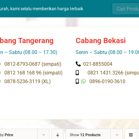
Search
murah, kami selalu memberikan harga terbaik
for:
bang Tangerang
Cabang Bekasi
n – Sabtu (08.00 – 17.30)
Senin – Sabtu (08.00 – 19.0
0812-8793-0687 (simpati)
021-8855004
0812 168 168 96 (simpati)
0821 1431 3266 (simpa
0878-5236-3119 (XL)
0896-0190-3610
 by
Price
Show
12 Products