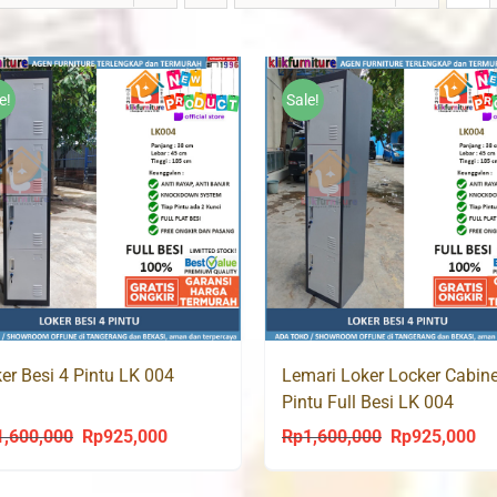
e!
Sale!
er Besi 4 Pintu LK 004
Lemari Loker Locker Cabine
Pintu Full Besi LK 004
1,600,000
Rp
925,000
Rp
1,600,000
Rp
925,000
Original
Current
Original
Cu
price
price
price
pri