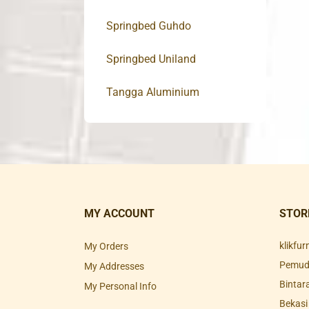
Springbed Guhdo
Springbed Uniland
Tangga Aluminium
MY ACCOUNT
STOR
klikfu
My Orders
Pemuda
My Addresses
Bintar
My Personal Info
Bekasi