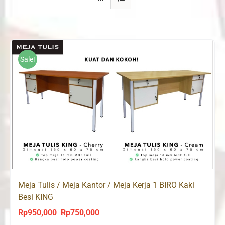
Sale!
Meja Tulis / Meja Kantor / Meja Kerja 1 BIRO Kaki
Besi KING
Rp
950,000
Rp
750,000
Original
Current