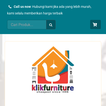
Skip
Call us now
: Hubungi kami jika ada yang lebih murah,
to
kami selalu memberikan harga terbaik
content
Search
for: