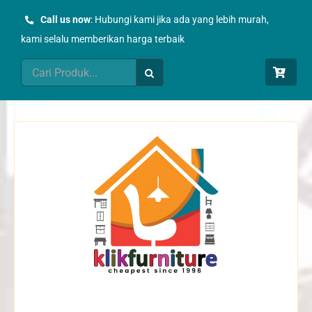
Skip
Call us now
: Hubungi kami jika ada yang lebih murah,
to
kami selalu memberikan harga terbaik
content
Search
for: