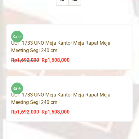
Sale!
UCT 1733 UNO Meja Kantor Meja Rapat Meja
Meeting Segi 240 cm
Rp
1,692,000
Rp
1,608,000
Original
Current
price
price
was:
is:
Rp1,692,000.
Rp1,608,000.
Sale!
UCT 1783 UNO Meja Kantor Meja Rapat Meja
Meeting Segi 240 cm
Rp
1,692,000
Rp
1,608,000
Original
Current
price
price
was:
is:
Rp1,692,000.
Rp1,608,000.